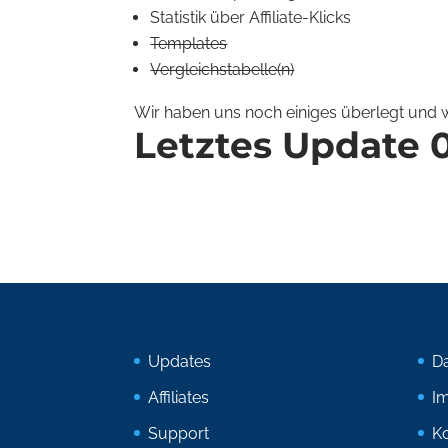
Statistik über Affiliate-Klicks
Templates
Vergleichstabelle(n)
Wir haben uns noch einiges überlegt und we
Letztes Update 0
Updates
D
Affiliates
I
Support
Ko